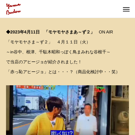
◆2023年4月11日 「モヤモヤさまあ～ず２」
ON AIR
「モヤモヤさま～ず２」 ４月１１日（火）
～in谷中、根津、千駄木昭和っぽく鳥まみれな谷根千～
で当店のアヒージョが紹介されました！
「赤っ恥アヒージョ」とは・・・？（商品化検討中・・笑）