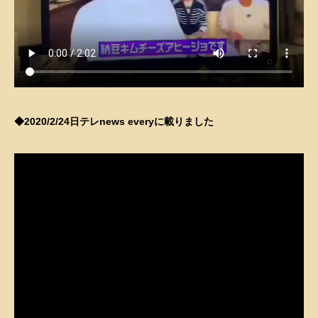
–
◆2020/2/24日テレnews everyに載りました