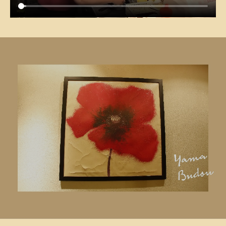
–
–
–